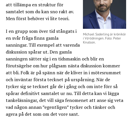
att tillämpa en struktur för
samtalet som du kan sno rakt av.
Men först behöver vi lite teori.
I en grupp som över tid stångats i
Michael Soderling är krönikör
en svår fråga finns gamla
i Vd-tidningen. Foto: Peter
Knutson.
sanningar. Till exempel att varenda
diskussion spårar ut. Den gamla
sanningen sätter sig i en tidsmaskin och blir en
förutsägelse om hur plågsam nästa diskussion kommer
att bli. Folk är på spänn när de kliver in i mötesrummet
och inväntar första tecknet på urspårning. När de
tycker sig se tecknet går de i gång och om inte förr så
spårar definitivt samtalet ur nu. Till detta kan vi lägga
tankeläsningar, det vill säga fenomenet att anse sig veta
vad någon annan ”egentligen” tycker och tänker och
agera på det som om det vore sant.