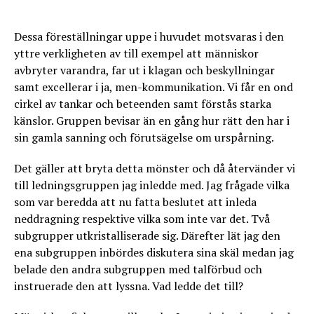
Dessa föreställningar uppe i huvudet motsvaras i den
yttre verkligheten av till exempel att människor
avbryter varandra, far ut i klagan och beskyllningar
samt excellerar i ja, men-kommunikation. Vi får en ond
cirkel av tankar och beteenden samt förstås starka
känslor. Gruppen bevisar än en gång hur rätt den har i
sin gamla sanning och förutsägelse om urspårning.
Det gäller att bryta detta mönster och då återvänder vi
till ledningsgruppen jag inledde med. Jag frågade vilka
som var beredda att nu fatta beslutet att inleda
neddragning respektive vilka som inte var det. Två
subgrupper utkristalliserade sig. Därefter lät jag den
ena subgruppen inbördes diskutera sina skäl medan jag
belade den andra subgruppen med talförbud och
instruerade den att lyssna. Vad ledde det till?