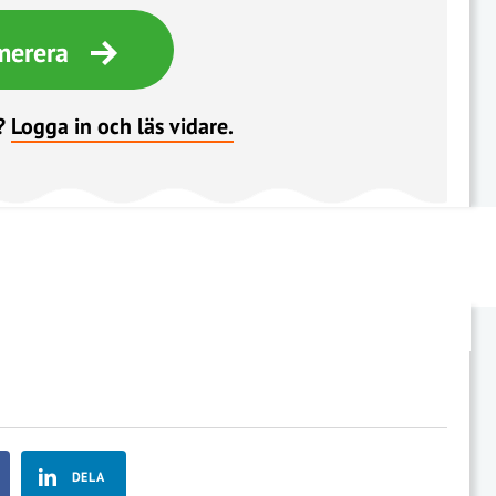
merera
?
Logga in och läs vidare.
DELA