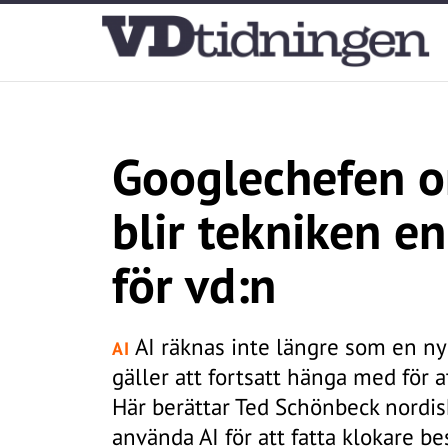
Googlechefen o
blir tekniken e
för vd:n
AI räknas inte längre som en n
AI
gäller att fortsatt hänga med för a
Här berättar Ted Schönbeck nordi
använda AI för att fatta klokare be