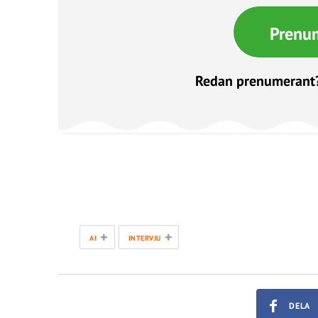
Prenu
Redan prenumerant
+
+
AI
INTERVJU
DELA