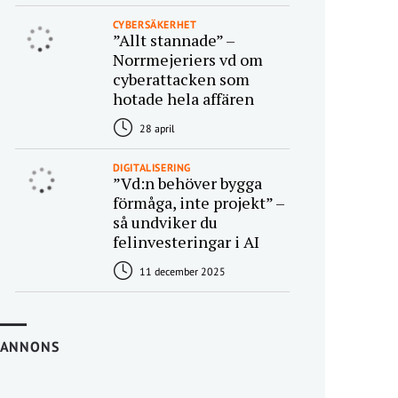
CYBERSÄKERHET
”Allt stannade” –
Norrmejeriers vd om
cyberattacken som
hotade hela affären
28 april
DIGITALISERING
”Vd:n behöver bygga
förmåga, inte projekt” –
så undviker du
felinvesteringar i AI
11 december 2025
ANNONS