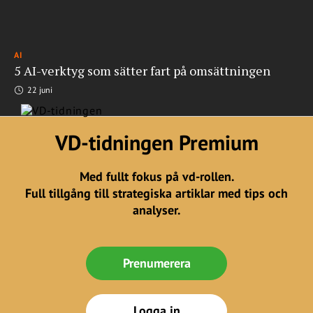
AI
5 AI-verktyg som sätter fart på omsättningen
22 juni
VD-tidningen Premium
Med fullt fokus på vd-rollen.
Full tillgång till strategiska artiklar med tips och
analyser.
Prenumerera
Logga in