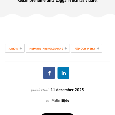
Redan prenumerant?
Logga in och läs vidare.
+
+
+
JURIDIK
MEDARBETARENGAGEMANG
RÅD OCH INSIKT
publicerad
11 december 2025
av
Malin Eijde