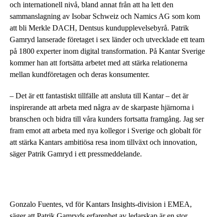
och internationell nivå, bland annat från att ha lett den
sammanslagning av Isobar Schweiz och Namics AG som kom
att bli Merkle DACH, Dentsus kundupplevelsebyrå. Patrik
Gamryd lanserade företaget i sex länder och utvecklade ett team
på 1800 experter inom digital transformation. På Kantar Sverige
kommer han att fortsätta arbetet med att stärka relationerna
mellan kundföretagen och deras konsumenter.
– Det är ett fantastiskt tillfälle att ansluta till Kantar – det är
inspirerande att arbeta med några av de skarpaste hjärnorna i
branschen och bidra till våra kunders fortsatta framgång. Jag ser
fram emot att arbeta med nya kollegor i Sverige och globalt för
att stärka Kantars ambitiösa resa inom tillväxt och innovation,
säger Patrik Gamryd i ett pressmeddelande.
Gonzalo Fuentes, vd för Kantars Insights-division i EMEA,
säger att Patrik Gamryds erfarenhet av ledarskap är en stor