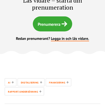
Läs vidare – starta din
prenumeration
Prenumerera
Redan prenumerant?
Logga in och läs vidare.
+
+
+
AI
DIGITALISERING
FINANSIERING
+
RAPPORT/UNDERSÖKNING