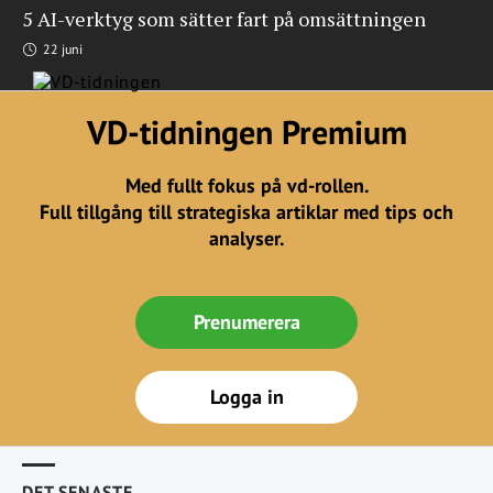
5 AI-verktyg som sätter fart på omsättningen
22 juni
VD-tidningen Premium
Med fullt fokus på vd-rollen.
Full tillgång till strategiska artiklar med tips och
analyser.
Prenumerera
Logga in
DET SENASTE