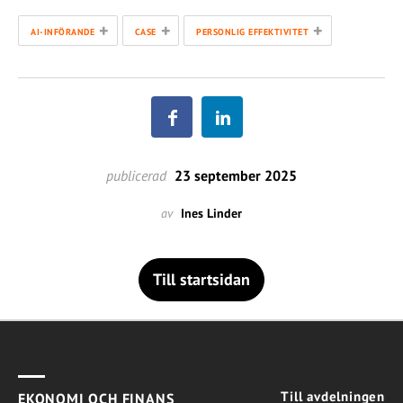
+
+
+
AI-INFÖRANDE
CASE
PERSONLIG EFFEKTIVITET
publicerad
23 september 2025
av
Ines Linder
Till startsidan
Till avdelningen
EKONOMI OCH FINANS