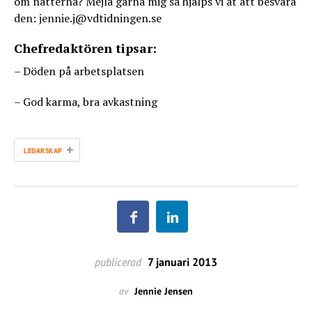
om nätterna? Mejla gärna mig så hjälps vi åt att besvara
den: jennie.j@vdtidningen.se
Chefredaktören tipsar:
– Döden på arbetsplatsen
– God karma, bra avkastning
+
LEDARSKAP
publicerad
7 januari 2013
av
Jennie Jensen