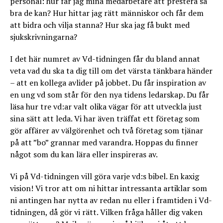
personal: hur får jag mina medarbetare att prestera så
bra de kan? Hur hittar jag rätt människor och får dem
att bidra och vilja stanna? Hur ska jag få bukt med
sjukskrivningarna?
I det här numret av Vd-tidningen får du bland annat
veta vad du ska ta dig till om det värsta tänkbara händer
– att en kollega avlider på jobbet. Du får inspiration av
en ung vd som står för den nya tidens ledarskap. Du får
läsa hur tre vd:ar valt olika vägar för att utveckla just
sina sätt att leda. Vi har även träffat ett företag som
gör affärer av välgörenhet och två företag som tjänar
på att ”bo” grannar med varandra. Hoppas du finner
något som du kan lära eller inspireras av.
Vi på Vd-tidningen vill göra varje vd:s bibel. En kaxig
vision! Vi tror att om ni hittar intressanta artiklar som
ni antingen har nytta av redan nu eller i framtiden i Vd-
tidningen, då gör vi rätt. Vilken fråga håller dig vaken