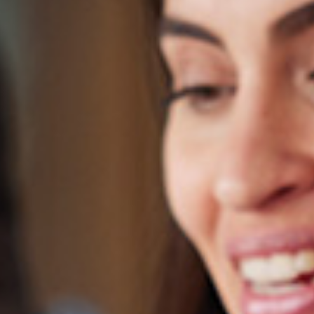
Torbjörn Nilsarve blir ny vd för
Logistic Contractor
Torbjörn Nilsarve har utsetts till ny vd för
PÅ NYTT JOBB
Logistic Contractor. Han tillträder den 1 januari 2025
och blir då även medlem i Wästbygg Gruppens
koncernledning.
11 november 2024