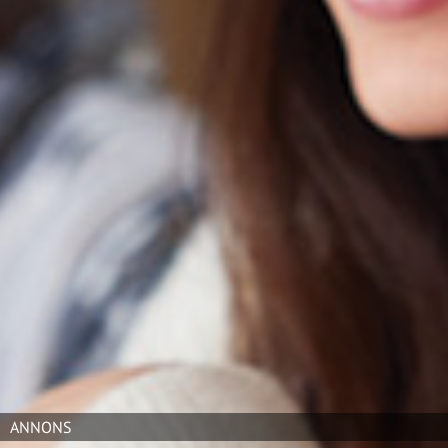
Foto: LC
Torbjörn Nilsarve kommer närmast från rollen som
COO på CTS Nordics, ett Oslo-baserat företag
specialiserat på att bygga stora datorhallar i Norden.
Han har lång erfarenhet av införsäljning,
projektutveckling och uppförande av kommersiella
byggnader och industrianläggningar
.
Jonas Jönehall, vd och koncernchef för Wästbygg
Gruppen AB, säger att internationell erfarenhet var ett
viktigt kriterium vid rekryteringen. Han nämner att
Nilsarve möter dessa krav och har fokus på försäljning
och ledarskap.