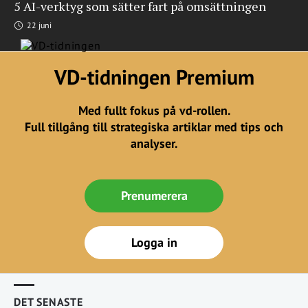
5 AI-verktyg som sätter fart på omsättningen
22 juni
VD-tidningen Premium
Med fullt fokus på vd-rollen.
Full tillgång till strategiska artiklar med tips och
analyser.
Prenumerera
Logga in
DET SENASTE