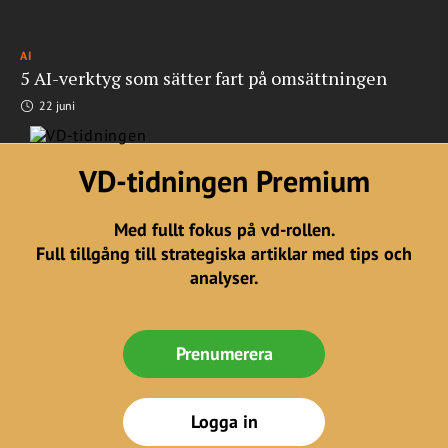
AI
5 AI-verktyg som sätter fart på omsättningen
22 juni
VD-tidningen Premium
Med fullt fokus på vd-rollen.
Full tillgång till strategiska artiklar med tips och
analyser.
Prenumerera
Logga in