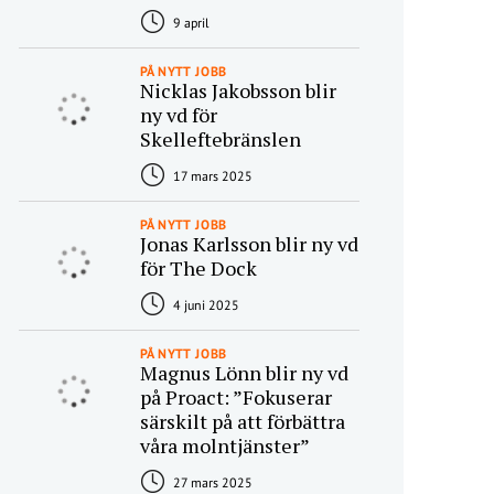
9 april
PÅ NYTT JOBB
Nicklas Jakobsson blir
ny vd för
Skelleftebränslen
17 mars 2025
PÅ NYTT JOBB
Jonas Karlsson blir ny vd
för The Dock
4 juni 2025
PÅ NYTT JOBB
Magnus Lönn blir ny vd
på Proact: ”Fokuserar
särskilt på att förbättra
våra molntjänster”
27 mars 2025