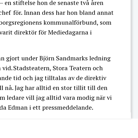
 en stiftelse hon de senaste två åren
hef för. Innan dess har hon bland annat
eborgsregionens kommunalförbund, som
arit direktör för Mediedagarna i
man gjort under Björn Sandmarks ledning
a vid. Stadsteatern, Stora Teatern och
nde tid och jag tilltalas av de direktiv
å. Jag har alltid en stor tillit till den
 ledare vill jag alltid vara modig när vi
rida Edman i ett pressmeddelande.