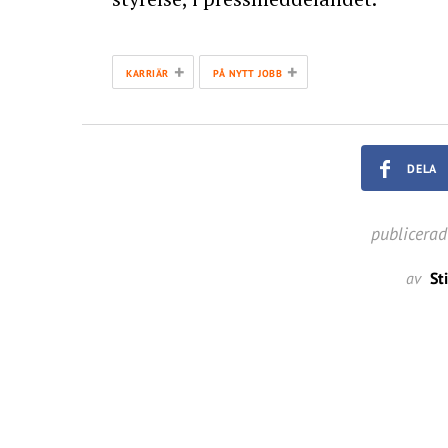
+
+
KARRIÄR
PÅ NYTT JOBB
DELA
publicerad
av
St