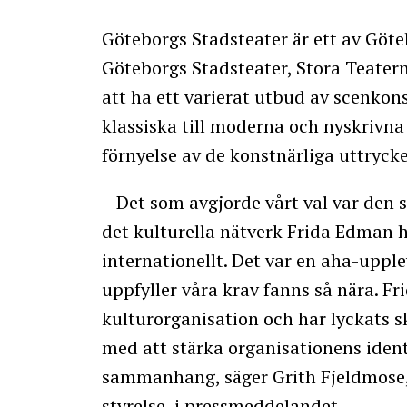
Göteborgs Stadsteater är ett av Göte
Göteborgs Stadsteater, Stora Teater
att ha ett varierat utbud av scenko
klassiska till moderna och nyskrivna
förnyelse av de konstnärliga uttryck
– Det som avgjorde vårt val var den 
det kulturella nätverk Frida Edman h
internationellt. Det var en aha-uppl
uppfyller våra krav fanns så nära. Fr
kulturorganisation och har lyckats s
med att stärka organisationens identi
sammanhang, säger Grith Fjeldmose,
styrelse, i pressmeddelandet.