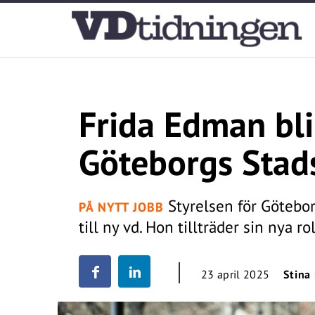
Frida Edman bli
Göteborgs Stad
Styrelsen för Götebor
PÅ NYTT JOBB
till ny vd. Hon tillträder sin nya r
23 april 2025
Stina