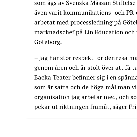
som ägs av Svenska Mässan Stiftelse –
även varit kommunikations- och PR-c
arbetat med processledning på Göt
marknadschef på Lin Education och v
Göteborg.
– Jag har stor respekt för den resa 
genom åren och är stolt över att få t
Backa Teater befinner sig i en spänna
som är satta och de höga mål man vill n
organisation jag arbetar med, och som
pekar ut riktningen framåt, säger F