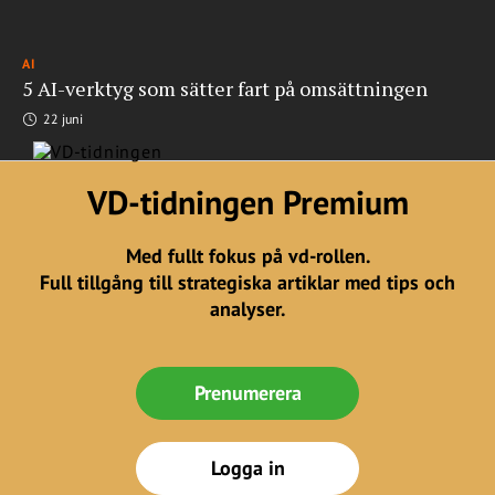
AI
5 AI-verktyg som sätter fart på omsättningen
22 juni
VD-tidningen Premium
Med fullt fokus på vd-rollen.
Full tillgång till strategiska artiklar med tips och
analyser.
Prenumerera
Logga in