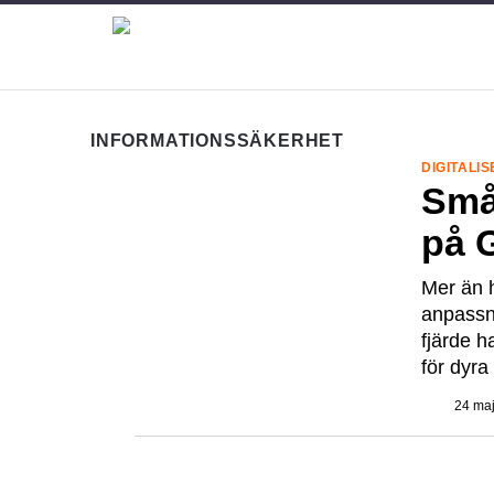
INFORMATIONSSÄKERHET
DIGITALI
Småf
på 
Mer än h
anpassni
fjärde h
för dyra
24 maj