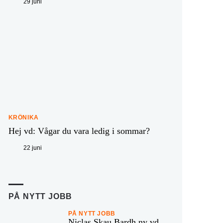
29 juni
KRÖNIKA
Hej vd: Vågar du vara ledig i sommar?
22 juni
PÅ NYTT JOBB
PÅ NYTT JOBB
Niclas Skau Bardh ny vd