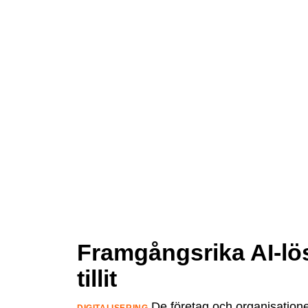
Framgångsrika AI-lö
tillit
De företag och organisationer