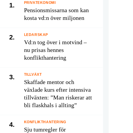
PRIVATEKONOMI
1.
Pensionsmissarna som kan
kosta vd:n över miljonen
LEDARSKAP
2.
Vd:n tog över i motvind –
nu prisas hennes
konflikthantering
TILLVÄXT
3.
Skaffade mentor och
växlade kurs efter intensiva
tillväxten: ”Man riskerar att
bli flaskhals i allting”
KONFLIKTHANTERING
4.
Sju tumregler för