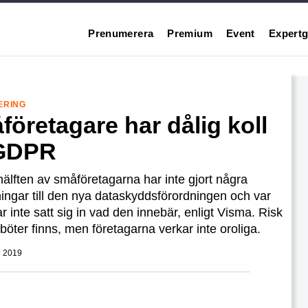
Prenumerera
Premium
Event
Expertg
SERING
öretagare har dålig koll
GDPR
älften av småföretagarna har inte gjort några
ngar till den nya dataskyddsförordningen och var
ar inte satt sig in vad den innebär, enligt Visma. Risk
 böter finns, men företagarna verkar inte oroliga.
 2019