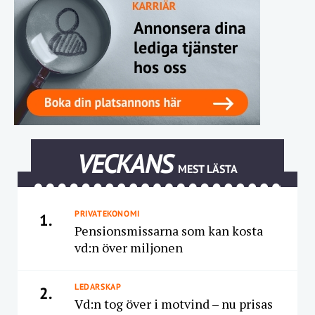
VECKANS
MEST LÄSTA
PRIVATEKONOMI
1.
Pensionsmissarna som kan kosta
vd:n över miljonen
LEDARSKAP
2.
Vd:n tog över i motvind – nu prisas