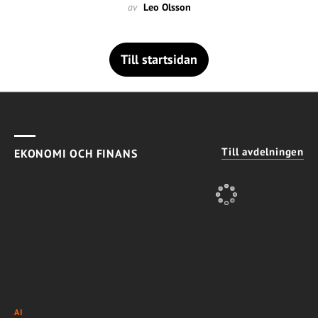
av
Leo Olsson
Till startsidan
Till avdelningen
EKONOMI OCH FINANS
AI