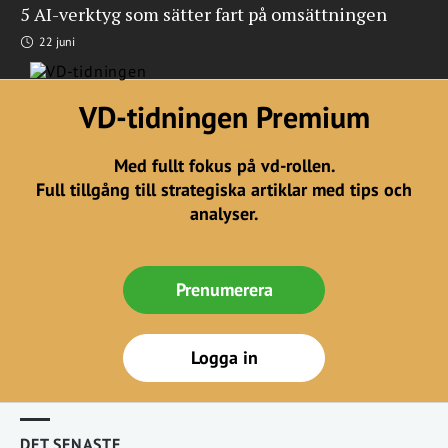
5 AI-verktyg som sätter fart på omsättningen
22 juni
VD-tidningen Premium
Med fullt fokus på vd-rollen.
Full tillgång till strategiska artiklar med tips och
analyser.
Prenumerera
Logga in
DET SENASTE