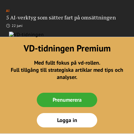
AI
5 AI-verktyg som sätter fart på omsättningen
22 juni
VD-tidningen Premium
Med fullt fokus på vd-rollen.
Full tillgång till strategiska artiklar med tips och
analyser.
Prenumerera
Logga in