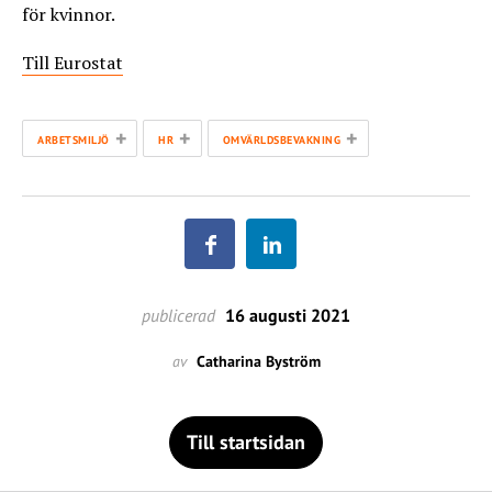
för kvinnor.
Till Eurostat
+
+
+
ARBETSMILJÖ
HR
OMVÄRLDSBEVAKNING
publicerad
16 augusti 2021
av
Catharina Byström
Till startsidan